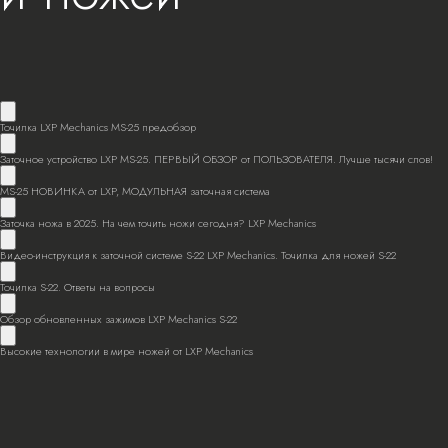
Точилка LXP Mechanics MS-25 предобзор
Заточное устройство LXP MS-25. ПЕРВЫЙ ОБЗОР от ПОЛЬЗОВАТЕЛЯ. Лучше тысячи слов!
MS-25 НОВИНКА от LXP, МОДУЛЬНАЯ заточная система
Заточка ножа в 2025. На чем точить ножи сегодня? LXP Mechanics
Видео-инструкция к заточной системе S-22 LXP Mechanics. Точилка для ножей S-22
Точилка S-22. Ответы на вопросы
Обзор обновленных зажимов LXP Mechanics S-22
Высокие технологии в мире ножей от LXP Mechanics