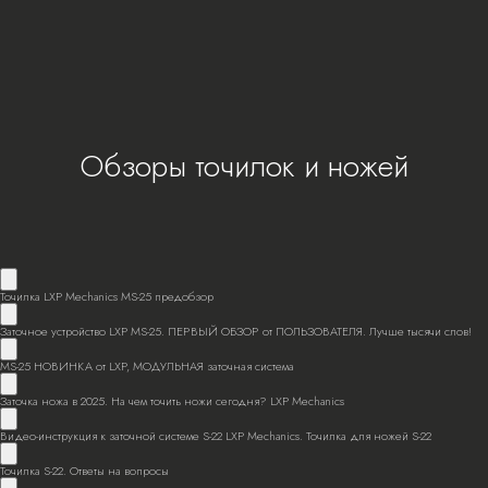
Обзоры точилок и ножей
Точилка LXP Mechanics MS-25 предобзор
Заточное устройство LXP MS-25. ПЕРВЫЙ ОБЗОР от ПОЛЬЗОВАТЕЛЯ. Лучше тысячи слов!
MS-25 НОВИНКА от LXP, МОДУЛЬНАЯ заточная система
Заточка ножа в 2025. На чем точить ножи сегодня? LXP Mechanics
Видео-инструкция к заточной системе S-22 LXP Mechanics. Точилка для ножей S-22
Точилка S-22. Ответы на вопросы