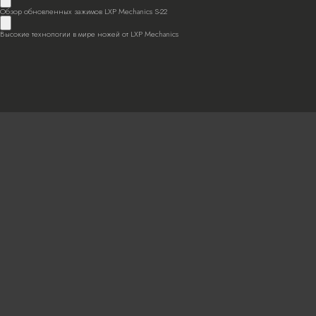
Обзор обновленных зажимов LXP Mechanics S-22
Высокие технологии в мире ножей от LXP Mechanics